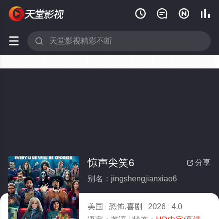






惊声尖笑6
分享

别名：jingshengjianxiao6
美国
恐怖,喜剧
2026
4.0