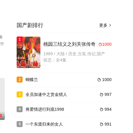
国产剧排行
更多

杨
1
完整
桃园三结义之刘关张传奇
1000

1989 / 大陆 / 历史,古装,传记,国产
状态：全4集
蝴蝶兰
1000
2

全员加速中之赏金猎人
997
3

将爱情进行到底1998
994
4

0
一个东渡归来的女人
991
5
