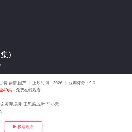
集)
n
古装,剧情,国产
上映时间：
2026
豆瓣评分：
9.0
全40集
- 免费在线观看
成,黄羿,吴刚,王思懿,左叶,印小天
29
极速观看
