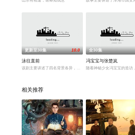
山水有相逢，请卿知我意
故事主要讲述了津海市国安局
更新至30集
10.0
全30集
泳往直前
冯宝宝与张楚岚
该剧主要讲述了四名背景各异，独具个性的少年在泳池奋力拼搏
随着神秘少女冯宝宝的造访
相关推荐