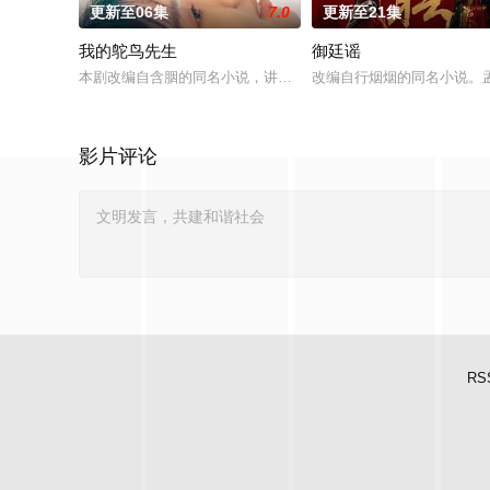
更新至06集
7.0
更新至21集
我的鸵鸟先生
御廷谣
本剧改编自含胭的同名小说，讲述了邻家女孩庞倩（苏晓彤 饰）
改编自行烟烟的同名小说。
影片评论
RS