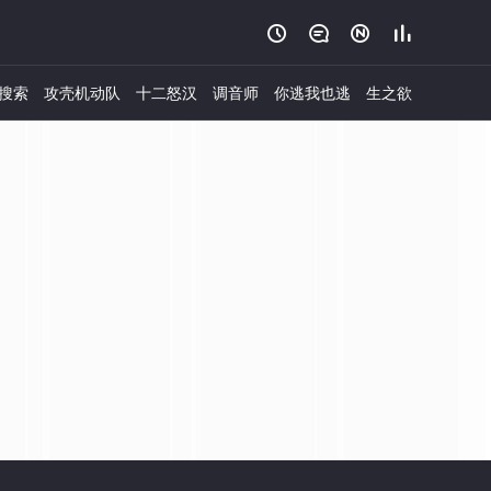




搜索
攻壳机动队
十二怒汉
调音师
你逃我也逃
生之欲