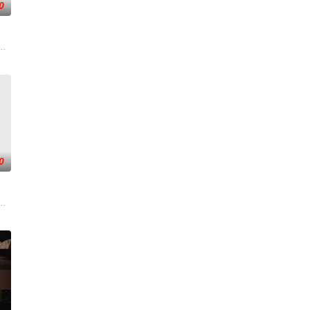
0
战与境外竞争，通过创新
军大队长野田天一、中队长三木武夫等带兵参加围剿。冀中军
0
强联手，携手霍仙姑（
娃和侦察排长魏油娃一起护送英雄团团长去结婚，回部队的时