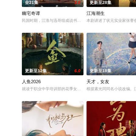
全21集
3.0
更新至28集
幽宅奇谭
江海潮生
民国时期，江淮与迅哥组成说书班子，偶遇“白天人住屋，晚上鬼
本剧讲述了状元实业家张謇
更新至12集
6.0
更新至18集
人鱼2026
天才，女友
就读于职业中学培训部的花季女生苏琳（黄杨钿甜 饰），虽自小
根据素光同同名小说改编。