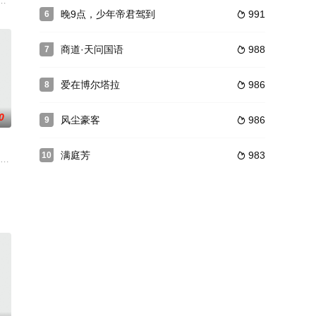
关，顶着巨大的经济
，正式集结。
晚9点，少年帝君驾到
991
6

商道·天问国语
988
7

爱在博尔塔拉
986
8

0
风尘豪客
986
9

满庭芳
983
10

裂。她下凡修复姻缘，却
大，疼爱有加的亲妹妹顾如月（王星辰 饰）却为了被富太太