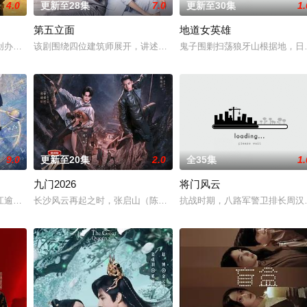
4.0
更新至28集
7.0
更新至30集
1.
第五立面
地道女英雄
占房”的阴阳宅，江淮被掳
创办大生企业，实业报国的故事。甲午战争后，国家蒙羞，张謇虽
该剧围绕四位建筑师展开，讲述了他们在中意合作项目中面对专业挑
鬼子围剿扫荡狼牙山根据地，日
9.0
更新至20集
2.0
全35集
1.
九门2026
将门风云
被父母忽视，在艰苦环境中
江逾白长大以后，林知夏忽然对他说：“江逾白，我喜欢你，哲学
长沙风云再起之时，张启山（陈伟霆 饰）与吴老狗（曾舜晞 饰）强
抗战时期，八路军警卫排长周汉