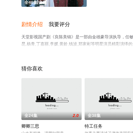
全40集/全集
剧情介绍
我要评分
天堂影视国产剧《良陈美锦》是一部由金雄豪导演执导，任敏,此沙
昆,杨青,丁嘉丽,李媛,黄龄,钱波,郑家彬等明星演员精彩演
版电视剧全集就上天堂电影网，更多相关信息可移步至豆瓣
猜你喜欢
全24集
2.0
全38集
卿卿三思
特工任务