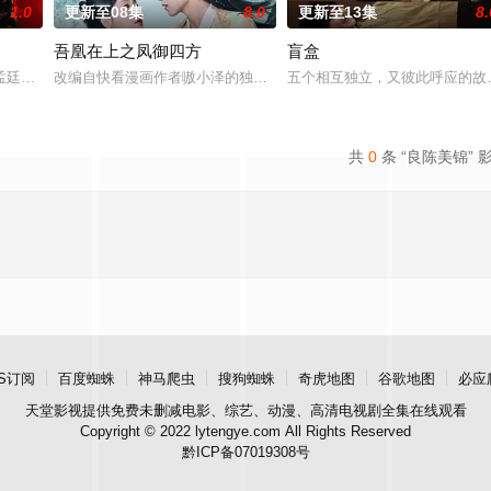
1.0
更新至08集
8.0
更新至13集
8.
吾凰在上之凤御四方
盲盒
与童年时因一场意外落下身
孟廷辉，大平王朝有史以来个以女子进士科三元及第入翰林院的奇
改编自快看漫画作者嗷小泽的独家连载漫画《吾凰在上》。现代少女奚
五个相互独立，又彼此呼应的故
共
0
条 “良陈美锦” 
S订阅
百度蜘蛛
神马爬虫
搜狗蜘蛛
奇虎地图
谷歌地图
必应
天堂影视
提供免费未删减电影、综艺、动漫、高清电视剧全集在线观看
Copyright © 2022 lytengye.com All Rights Reserved
黔ICP备07019308号