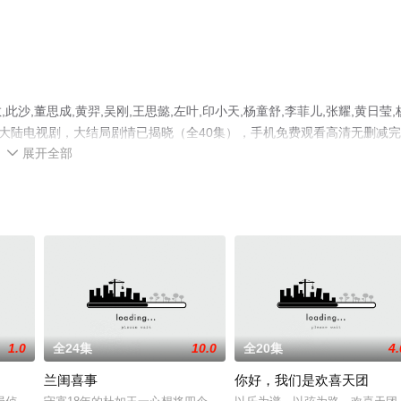
,董思成,黄羿,吴刚,王思懿,左叶,印小天,杨童舒,李菲儿,张耀,黄日莹,
绎的大陆电视剧，大结局剧情已揭晓（全40集），手机免费观看高清无删减
展开全部
电视剧、电视猫或剧情网等平台了解。

1.0
全24集
10.0
全20集
4.
兰闺喜事
你好，我们是欢喜天团