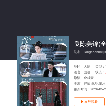
良陈美锦(全
别名：liangchenmeiji
地区：
大陆
类型：
语言：
国语
状态：
导演：
金雄豪
主演：
任敏,此沙,董思
更新时间：
2026-05-
在线观看
