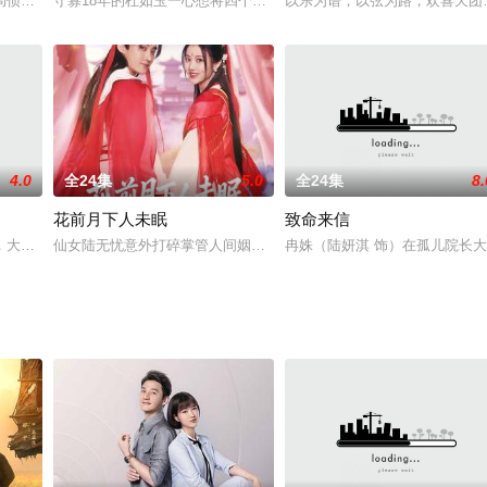
侦察科科长高天阳（韩庚 饰）发现境外情报组织“夜雾”开发
守寡18年的杜如玉一心想将四个女儿嫁进“好”人家，为此，她咬紧牙
以乐为谱，以弦为路，欢喜天团
4.0
全24集
5.0
全24集
8.
花前月下人未眠
致命来信
、执着追梦的故事。
，大学生张楚岚的平静校园生活被彻底颠覆。急于解开爷爷和自身
仙女陆无忧意外打碎掌管人间姻缘的结缘石，五对命定之人的红线断
冉姝（陆妍淇 饰）在孤儿院长