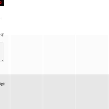
0
圆（姜贞羽 饰）因意
事——用一场精心策划的“夏令营”完成复仇的受害者；临终
影评
爬虫