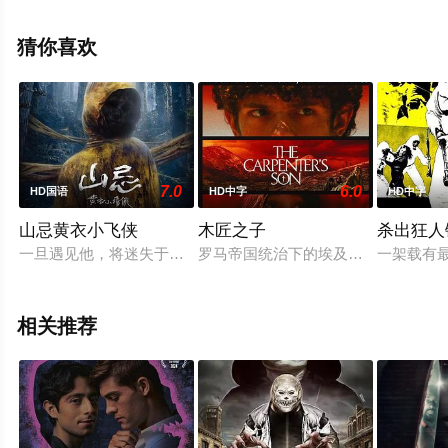
影大全就上天堂电影网，更多相关信息可移步至豆瓣电
影、电视猫或剧情网等平台了解。
猜你喜欢
7.0
6.0
HD国语
HD中字
HD中字
山忌黄衣小飞侠
木匠之子
杀出狂人
一旦遇见他，将迷失于山中……嘉铭（刘以豪 饰）、玉欣（袁澧
罗马帝国统治下的埃及，一个家庭为躲
一架载有
相关推荐