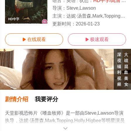
语言：
英语
状态：
HD中字/高清
- 免费在线观看
导演：
Steve,Lawson
主演：
达妮·汤普森,Mark,Topping,Holly,
HD中字
更新时间：
2026-01-23
在线观看
极速观看


剧情介绍
我要评分
天堂影视恐怖片《嗜血牧师》是一部由Steve,Lawson导演
执导，达妮·汤普森,Mark,Topping,Holly,Higbee等明星演员
精彩演绎的英国电影，手机免费观看高清无删减完整版电
