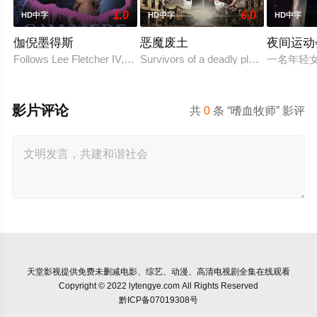
1.0
6.0
HD中字
HD中字
HD中字
伽倪墨得斯
恶魔废土
夜间运动
Follows Lee Fletcher IV, a high school se
Survivors of a deadly plague roam the
一名年轻
影片评论
共
0
条 “嗜血牧师” 影评
天堂影视
提供免费未删减电影、综艺、动漫、高清电视剧全集在线观看
Copyright © 2022 lytengye.com All Rights Reserved
黔ICP备07019308号