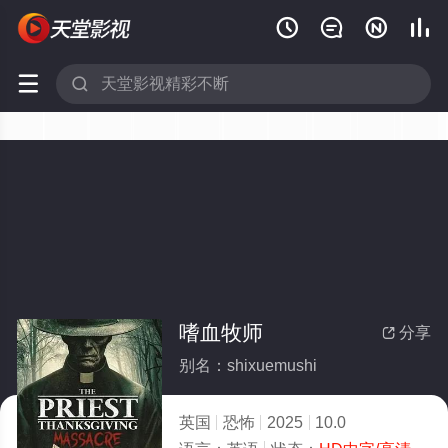






嗜血牧师
分享

别名：shixuemushi
英国
恐怖
2025
10.0