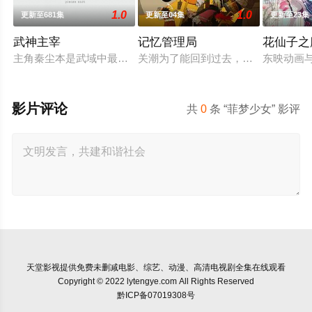
1.0
1.0
更新至681集
更新至04集
更新至23集
武神主宰
记忆管理局
花仙子之
主角秦尘本是武域中最顶尖的天才强者，却遭歹人暗算，陨落大
关潮为了能回到过去，寻找着能启动时
东映动画
影片评论
共
0
条 “菲梦少女” 影评
天堂影视
提供免费未删减电影、综艺、动漫、高清电视剧全集在线观看
Copyright © 2022 lytengye.com All Rights Reserved
黔ICP备07019308号