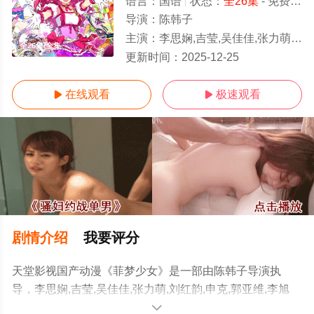
语言：
国语
状态：
全26集
- 免费在线观看
导演：
陈韩子
主演：
李思娴,吉莹,吴佳佳,张力萌,刘红韵,申克,郭亚维,
全26集/全集
更新时间：
2025-12-25
在线观看
极速观看


剧情介绍
我要评分
天堂影视国产动漫《菲梦少女》是一部由陈韩子导演执
导，李思娴,吉莹,吴佳佳,张力萌,刘红韵,申克,郭亚维,李旭
乔,白文显,周岩,宋磊,李仲鑫,林鲁阳等明星演员精彩演绎的
