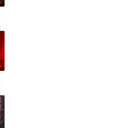
0
逾白，我喜欢你，哲学
生苏琳（黄杨钿甜 饰），虽自小被父母忽视，在艰苦环境中
0
年时因一场意外落下身
辉，大平王朝有史以来个以女子进士科三元及第入翰林院的奇