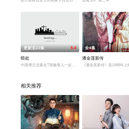
影片取材自意大利画家卡拉瓦乔著名画作《耶稣的诞生》真实窃
金猪玉叶 第二季
更新至22集
5.0
全4集
暗处
潘金莲新传
中国博主沈曼在T国被卷入一起诡异命案中，且被当成了嫌疑人，
《潘金莲新传》是1988年
相关推荐