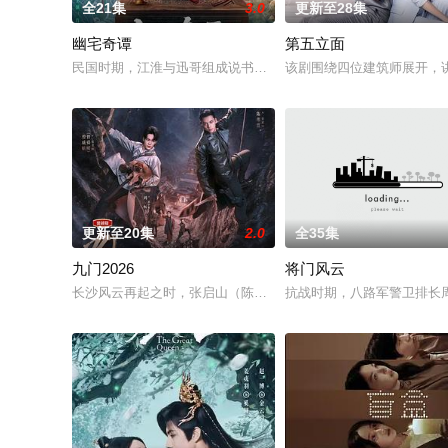
全21集
3.0
更新至28集
幽宅奇谭
第五立面
民国时期，江淮与迅哥组成说书班子，偶遇“白天人住屋，晚上鬼
该剧围绕四位建筑师展开，
更新至20集
2.0
全35集
九门2026
将门风云
长沙风云再起之时，张启山（陈伟霆 饰）与吴老狗（曾舜晞 饰
抗战时期，八路军警卫排长