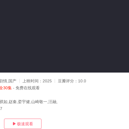
剧情,国产
上映时间：
2025
豆瓣评分：
10.0
全30集
- 免费在线观看
祺如,赵秦,娄宇健,山崎敬一,汪融,
17
极速观看
