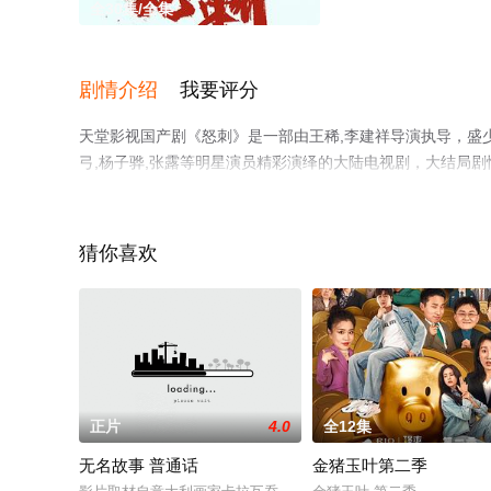
全30集/全集
剧情介绍
我要评分
天堂影视国产剧《怒刺》是一部由王稀,李建祥导演执导，盛少,程
弓,杨子骅,张露等明星演员精彩演绎的大陆电视剧，大结局
电影网，更多相关信息可移步至豆瓣电视剧、电视猫或剧情
猜你喜欢
正片
4.0
全12集
无名故事 普通话
金猪玉叶第二季