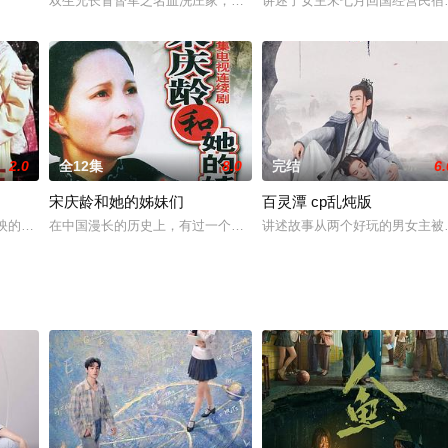
盗案件，讲述在电影公司担任
双生兄长冒督军之名血洗庄家，庄韵秋（何宣林 饰）死里逃生假替千
讲述了女主宋七月回国经营民宿
2.0
全12集
8.0
完结
6.
宋庆龄和她的姊妹们
百灵潭 cp乱炖版
却也因此与当地女警员姜黎
上映的中国古装剧情剧集，由马绍惠执导、廖学秋主演，改编自
在中国漫长的历史上，有过一个显赫的家族，在六位兄弟姐妹中出了
讲述故事从两个好玩的男女主被