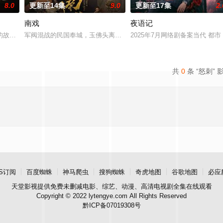
8.0
更新至14集
9.0
更新至17集
2.
南戏
夜语记
女奚圆（姜贞羽 饰）因意
故事——用一场精心策划的“夏令营”完成复仇的受害者；临终
军阀混战的民国奉城，玉佛头离奇失窃，戏班主横尸戏台，将冷血少
2025年7月网络剧备案当代 都
共
0
条 “怒刺” 
S订阅
百度蜘蛛
神马爬虫
搜狗蜘蛛
奇虎地图
谷歌地图
必应
天堂影视
提供免费未删减电影、综艺、动漫、高清电视剧全集在线观看
Copyright © 2022 lytengye.com All Rights Reserved
黔ICP备07019308号