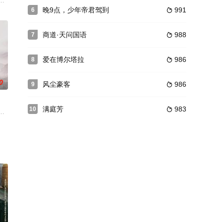
金，嫁入督军府复仇。
，和旅客们一起收获成长的故事，展现了无锡惠山区乡村旅游
晚9点，少年帝君驾到
991
6

商道·天问国语
988
7

爱在博尔塔拉
986
8

0
风尘豪客
986
9

满庭芳
983
10

两位第一夫人、一位财政
绑在一起，去收集物灵的宿书开始，讲述了他们经历的各个物