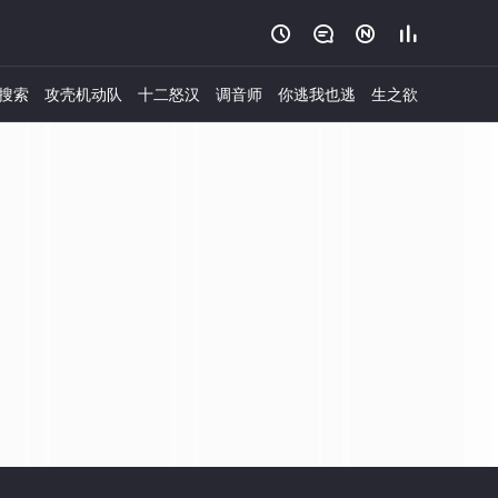




搜索
攻壳机动队
十二怒汉
调音师
你逃我也逃
生之欲