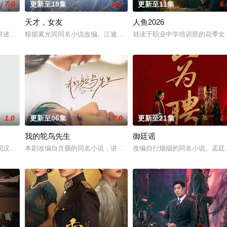
7.0
更新至18集
9.0
更新至11集
6.
天才，女友
人鱼2026
占房”的阴阳宅，江淮被掳
讲述了他们在中意合作项目中面对专业挑战与境外竞争，通过创新
根据素光同同名小说改编。江逾白长大以后，林知夏忽然对他说：“江
就读于职业中学培训部的花季女
1.0
更新至06集
7.0
更新至21集
1.
我的鸵鸟先生
御廷谣
）强强联手，携手霍仙姑（
周汉娃和侦察排长魏油娃一起护送英雄团团长去结婚，回部队的时
本剧改编自含胭的同名小说，讲述了邻家女孩庞倩（苏晓彤 饰）与童
改编自行烟烟的同名小说。孟廷