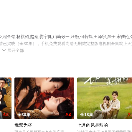
金铭,杨祺如,赵秦,娄宇健,山崎敬一,汪融,何若鹤,王泽宗,黑子,宋佳伦,
剧情已揭晓（全30集），手机免费观看高清无删减完整版电视剧全集就上天
展开全部
网等平台了解。

4.0
全30集
9.0
全18集
7.
燃双为昼
七月的风是甜的