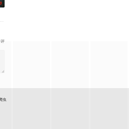
0
帅许又安与昆曲名伶荣筱
市 海南越酷文化传媒有限公司
影评
爬虫