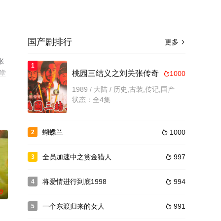
国产剧排行
更多

张
1
堂
桃园三结义之刘关张传奇
1000

1989 / 大陆 / 历史,古装,传记,国产
状态：全4集
蝴蝶兰
1000
2

全员加速中之赏金猎人
997
3

将爱情进行到底1998
994
4

0
一个东渡归来的女人
991
5
