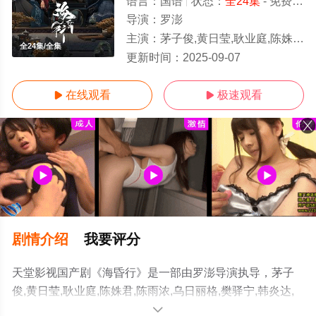
语言：
国语
状态：
全24集
- 免费在线观看
导演：
罗澎
主演：
茅子俊,黄日莹,耿业庭,陈姝君,陈雨浓,乌日丽格,樊
全24集/全集
更新时间：
2025-09-07
在线观看
极速观看


剧情介绍
我要评分
天堂影视国产剧《海昏行》是一部由罗澎导演执导，茅子
俊,黄日莹,耿业庭,陈姝君,陈雨浓,乌日丽格,樊驿宁,韩炎达,
王江一,宫珣等明星演员精彩演绎的大陆电视剧，大结局剧
