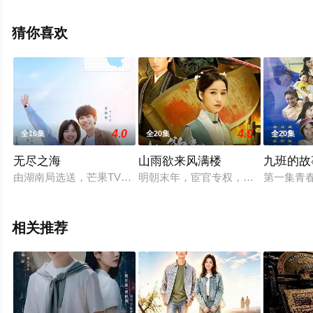
情已揭晓（全24集），手机免费观看高清无删减完整版电
视剧全集就上天堂电影网，更多相关信息可移步至豆瓣电
猜你喜欢
视剧、电视猫或剧情网等平台了解。
4.0
4.0
全16集
全20集
全20集
无尽之海
山雨欲来风满楼
九班的故
由湖南局选送，芒果TV出品并制作，10分钟*16集，取景地为江
明朝末年，宦官专权，朝局险恶。一
第一集青
相关推荐