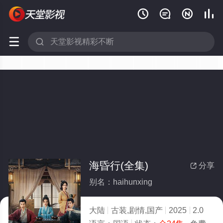






海昏行(全集)
分享

别名：haihunxing
大陆
古装,剧情,国产
2025
2.0