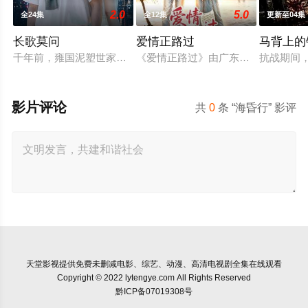
2.0
5.0
全24集
全12集
更新至04集
长歌莫问
爱情正路过
马背上的
千年前，雍国泥塑世家楚门因进贡的“十二生肖”离奇流血炸裂，
《爱情正路过》由广东局选送，岭南文
抗战期间
影片评论
共
0
条 “海昏行” 影评
天堂影视
提供免费未删减电影、综艺、动漫、高清电视剧全集在线观看
Copyright © 2022 lytengye.com All Rights Reserved
黔ICP备07019308号