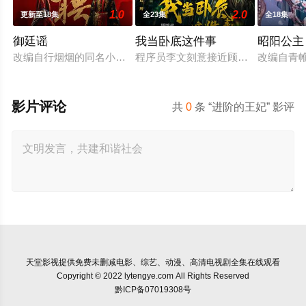
1.0
2.0
更新至18集
全23集
全18集
御廷谣
我当卧底这件事
昭阳公主
改编自行烟烟的同名小说。孟廷辉，大平王朝有史以来个以女子
程序员李文刻意接近顾婷，利用顾炎
改编自青
影片评论
共
0
条 “进阶的王妃” 影评
天堂影视
提供免费未删减电影、综艺、动漫、高清电视剧全集在线观看
Copyright © 2022 lytengye.com All Rights Reserved
黔ICP备07019308号