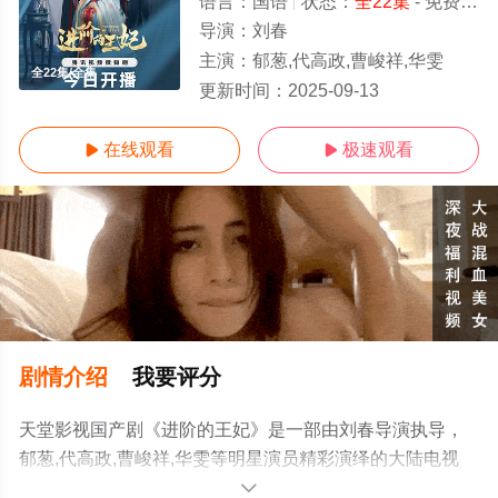
语言：
国语
状态：
全22集
- 免费在线观看
导演：
刘春
主演：
郁葱,代高政,曹峻祥,华雯
全22集/全集
更新时间：
2025-09-13
在线观看
极速观看


剧情介绍
我要评分
天堂影视国产剧《进阶的王妃》是一部由刘春导演执导，
郁葱,代高政,曹峻祥,华雯等明星演员精彩演绎的大陆电视
剧，大结局剧情已揭晓（全22集），手机免费观看高清无
