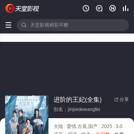






进阶的王妃(全集)
分享

别名：jinjiedewangfei
大陆
爱情,古装,国产
2025
3.0