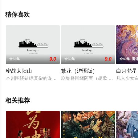
删减完整版电视剧全集就上天堂电影网，更多相关信息可
移步至豆瓣电视剧、电视猫或剧情网等平台了解。
猜你喜欢
9.0
9.0
全32集
全30集
全40集+番
密战太阳山
繁花（沪语版）
白月梵星
本剧围绕错综复杂的谍报较量以及游击队与老百姓出生入死、顽
剧集将围绕阿宝（胡歌 饰）展开，
凡人少女
相关推荐