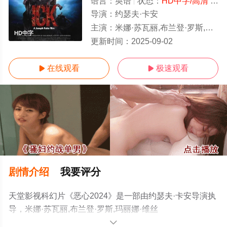
语言：
英语
状态：
HD中字/高清
- 免费在线观看
导演：
约瑟夫·卡安
主演：
米娜·苏瓦丽,布兰登·罗斯,玛丽娜·维丝曼,Mari
HD中字
更新时间：
2025-09-02
在线观看
极速观看


剧情介绍
我要评分
天堂影视科幻片《恶心2024》是一部由约瑟夫·卡安导演执
导，米娜·苏瓦丽,布兰登·罗斯,玛丽娜·维丝
曼,Mariann,Gavelo,Harrison,Cone,杰克·西沃尔·麦克唐
