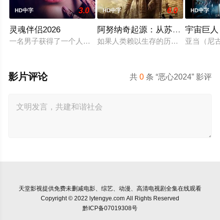
3.0
6.0
HD中字
HD中字
HD中字
灵魂伴侣2026
阿努纳奇起源：从苏美尔到南美
宇宙巨人
一名男子获得了一个人工智能机器人，以应对刚刚去世的妻子的去
如果人类赖以生存的历史，从一开始
亚当（尼
影片评论
共
0
条 “恶心2024” 影评
天堂影视
提供免费未删减电影、综艺、动漫、高清电视剧全集在线观看
Copyright © 2022 lytengye.com All Rights Reserved
黔ICP备07019308号