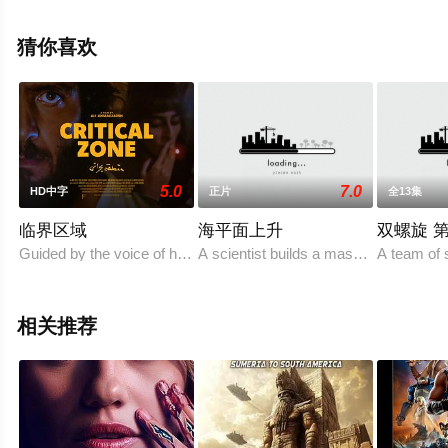
纳,April,Clark,Cory,Hart,阿拉·霍利
迪,Jason,Scott,Morgan,Vic,Stagliano,Diy等明星演员精彩
猜你喜欢
演绎的美国电影，手机免费观看高清无删减完整版电影大
全就上天堂电影网，更多相关信息可移步至豆瓣电影、电
视猫或剧情网等平台了解。
5.0
7.0
HD中字
正片
全13集
临界区域
海平面上升
双螺旋 
Guided by the voice of his GPS, Amir navi
A scientist builds a massive ark after h
A team of s
相关推荐