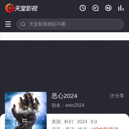






恶心2024
分享

别名：exin2024
美国
科幻
2024
9.0