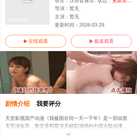
语言：
汉语普通话
状态：
更新至218集
导演：
暂无
主演：
暂无
更新至218集
更新时间：
2026-03-29
在线观看
极速观看


剧情介绍
我要评分
天堂影视国产动漫《我被困在同一天一千年》是一部由暂
无导演执导，暂无等明星演员精彩演绎的中国大陆动漫，
手机免费观看高清无删减完整版动漫全集就上天堂电影
