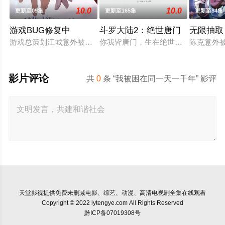
10.0
10.0
更新至09集
更新至165集
更新至84集
游戏BUG修复中
斗罗大陆2：绝世唐门
无限抽取
游戏总策划江城意外被卷入自己设计的《诸神黄昏》游戏世界，与
你我皆唐门，生在绝世中——腾讯视
陈克意外
影片评论
共
0
条 “我被困在同一天一千年” 影评
天堂影视
提供免费未删减电影、综艺、动漫、高清电视剧全集在线观看
Copyright © 2022 lytengye.com All Rights Reserved
黔ICP备07019308号