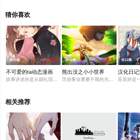
网，更多相关信息可移步至豆瓣动漫、电视猫或剧情网等
平台了解。
猜你喜欢
4.0
8.0
全25集
全52集
全12集
不可爱的ta动态漫画
熊出没之小小世界
汉化日记
故事讲述的是从婚礼现场逃离的安然，因未婚夫的背叛不愿再信
导游事业屡屡不顺的光头强偶然捡回
苏莫婷是一
相关推荐