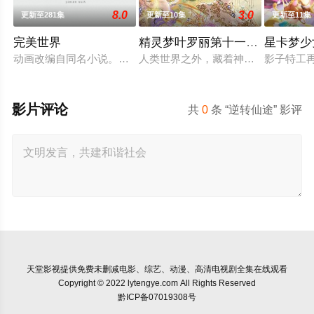
8.0
3.0
更新至281集
更新至10集
更新至11集
完美世界
精灵梦叶罗丽第十一季（下）
星卡梦少
动画改编自同名小说。他为修道而生，为应劫而至，他身化亿万
人类世界之外，藏着神秘而美好的叶
影子特工
影片评论
共
0
条 “逆转仙途” 影评
天堂影视
提供免费未删减电影、综艺、动漫、高清电视剧全集在线观看
Copyright © 2022 lytengye.com All Rights Reserved
黔ICP备07019308号