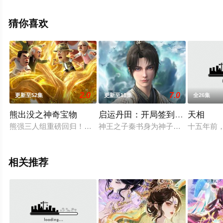
可移步至豆瓣动漫、电视猫或剧情网等平台了解。
猜你喜欢
2.0
7.0
更新至52集
更新至18集
全26集
熊出没之神奇宝物
启运丹田：开局签到至尊丹田
天相
熊强三人组重磅回归！全新奇遇来袭，神奇宝物揭开序幕。爆笑
神王之子秦书身为神子，却天生凡体
十五年前
相关推荐