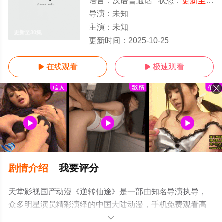
语言：
汉语普通话
状态：
更新至30集
导演：
未知
主演：
未知
更新至30集
更新时间：
2025-10-25
在线观看
极速观看


剧情介绍
我要评分
天堂影视国产动漫《逆转仙途》是一部由知名导演执导，
众多明星演员精彩演绎的中国大陆动漫，手机免费观看高
清无删减完整版动漫全集就上天堂电影网，更多相关信息
