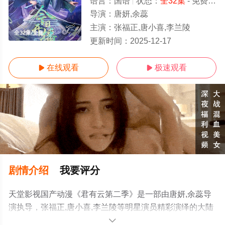
语言：
国语
状态：
全32集
- 免费在线观看
导演：
唐妍,余蕊
主演：
张福正,唐小喜,李兰陵
全32集/全集
更新时间：
2025-12-17
在线观看
极速观看


剧情介绍
我要评分
天堂影视国产动漫《君有云第二季》是一部由唐妍,余蕊导
演执导，张福正,唐小喜,李兰陵等明星演员精彩演绎的大陆
动漫，大结局剧情已揭晓（全32集），手机免费观看高清
