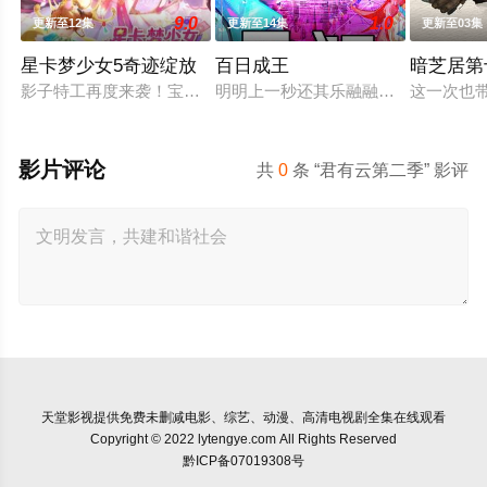
9.0
1.0
更新至12集
更新至14集
更新至03集
星卡梦少女5奇迹绽放
百日成王
暗芝居第
影子特工再度来袭！宝石族精灵竟然成了关键所在！东方桃子与
明明上一秒还其乐融融的餐厅，下一
这一次也
影片评论
共
0
条 “君有云第二季” 影评
天堂影视
提供免费未删减电影、综艺、动漫、高清电视剧全集在线观看
Copyright © 2022 lytengye.com All Rights Reserved
黔ICP备07019308号