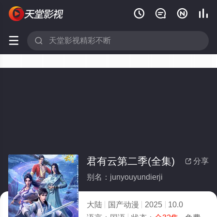






君有云第二季(全集)
分享

别名：junyouyundierji
大陆
国产动漫
2025
10.0