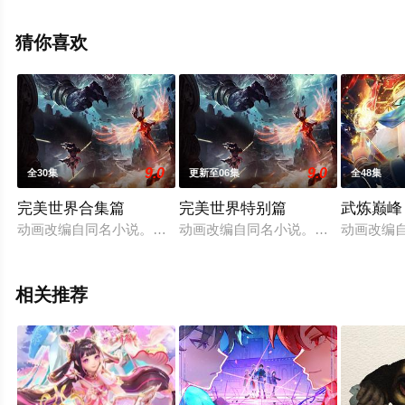
无删减完整版动漫全集就上天堂电影网，更多相关信息可
移步至豆瓣动漫、电视猫或剧情网等平台了解。
猜你喜欢
9.0
9.0
全30集
更新至06集
全48集
完美世界合集篇
完美世界特别篇
武炼巅峰
动画改编自同名小说。他为修道而生，为应劫而至，他身化亿万
动画改编自同名小说。他为修道而生
动画改编
相关推荐