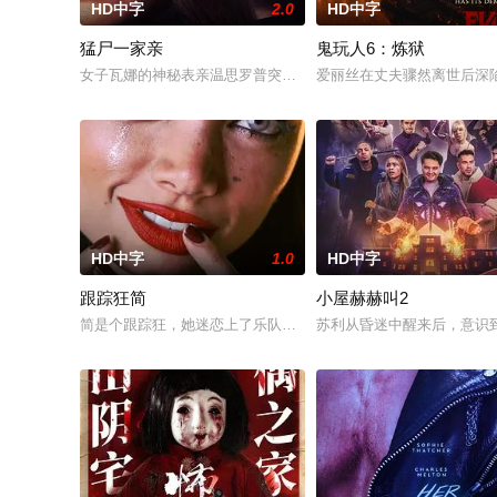
HD中字
2.0
HD中字
猛尸一家亲
鬼玩人6：炼狱
女子瓦娜的神秘表亲温思罗普突然仓皇登门，身后还跟着一个来
爱丽丝在丈夫骤然离世后深
HD中字
1.0
HD中字
跟踪狂简
小屋赫赫叫2
简是个跟踪狂，她迷恋上了乐队成员德米特里——一位冉冉升起
苏利从昏迷中醒来后，意识