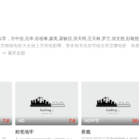
方中信,元华,谷祖琳,森美,梁敏仪,洪天明,王天林,罗兰,张文慈,彭敬
减完整版电影大全就上天堂电影网，更多相关信息可移步至豆瓣电影、电
展开全部

7.0
HD
7.0
HD中字
10.
粉笔地牢
夜瘾