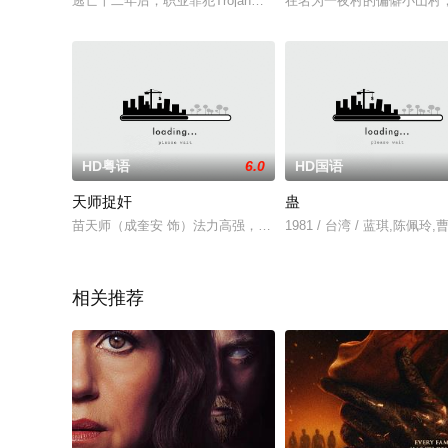
逃亡十二年后，职业罪犯Trojan重返柏林，准备找工作开始新的
在名为一夜村的偏僻小山村
HD粤语
6.0
HD国语
天师捉奸
蛊
苗天师（成奎安 饰）法力高强，专门捉妖除魔。这次，苗天师发
1981 / 台湾 / 蓝琪,陈佩
相关推荐