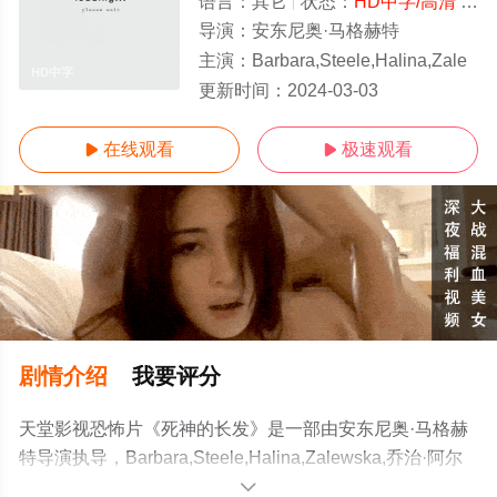
语言：
其它
状态：
HD中字/高清
- 免费在线观看
导演：
安东尼奥·马格赫特
主演：
Barbara,Steele,Halina,Zale
HD中字
更新时间：
2024-03-03
在线观看
极速观看


剧情介绍
我要评分
天堂影视恐怖片《死神的长发》是一部由安东尼奥·马格赫
特导演执导，Barbara,Steele,Halina,Zalewska,乔治·阿尔
迪松等明星演员精彩演绎的其它电影，手机免费观看高清
