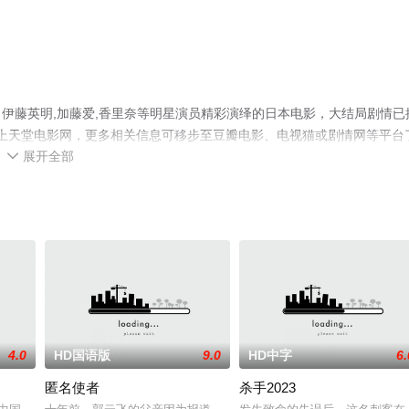
演执导，伊藤英明,加藤爱,香里奈等明星演员精彩演绎的日本电影，大结局剧情已
就上天堂电影网，更多相关信息可移步至豆瓣电影、电视猫或剧情网等平台
展开全部

4.0
HD国语版
9.0
HD中字
6.
匿名使者
杀手2023