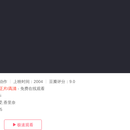
动作
上映时间：
2004
豆瓣评分：
9.0
正片/高清
- 免费在线观看
i
爱,香里奈
15
极速观看
