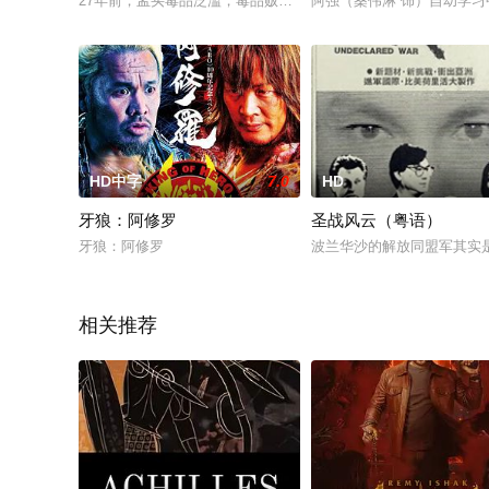
27年前，孟买毒品泛滥，毒品贩子哈里·乔普拉甚至纵火烧死博里
阿强（桑伟淋 饰）自幼学
HD中字
7.0
HD
牙狼：阿修罗
圣战风云（粤语）
牙狼：阿修罗
波兰华沙的解放同盟军其实
相关推荐