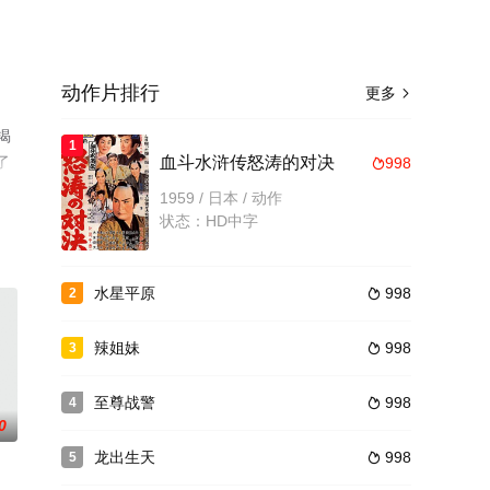
动作片排行
更多

揭
1
了
血斗水浒传怒涛的对决
998

1959 / 日本 / 动作
状态：HD中字
水星平原
998
2

辣姐妹
998
3

至尊战警
998
4

0
龙出生天
998
5
