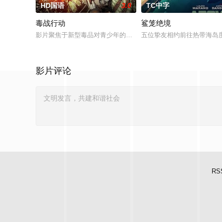
HD国语
3.0
TC中字
毒战行动
鲨笼绝境
影片聚焦于新型毒品对青少年的危害，对社会秩序的破坏为主题
五位挚友相约前往热带海岛
影片评论
RS