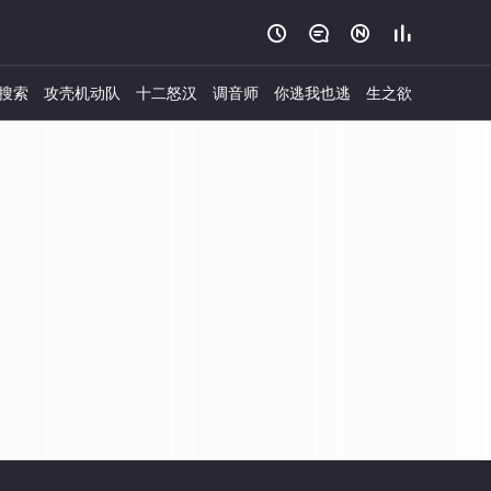




搜索
攻壳机动队
十二怒汉
调音师
你逃我也逃
生之欲