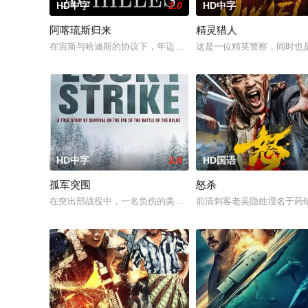
HD中字
1.0
HD中字
阿喀琉斯归来
精灵猎人
在宙斯与哈迪斯的协议下，年迈的阿喀琉斯被忒提斯从冥界释放
这是一位精英警察，同时也
HD中字
3.0
HD国语
孤军突围
怒杀
在突出部战役中，一名负伤的美军士兵被困在饱受战火摧残的比
前清刺客老吴隐姓埋名于药