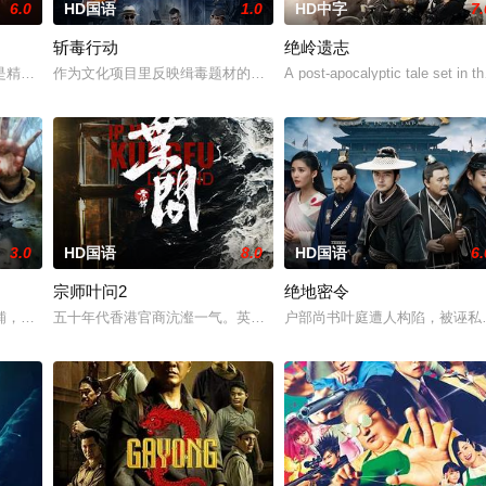
6.0
HD国语
1.0
HD中字
7.
斩毒行动
绝岭遗志
至现代世界，他必须直面新世
是精灵猎手。在调查一系列血腥谋杀案的过程中，他面临着来自超
作为文化项目里反映缉毒题材的电影《斩毒行动》以“枪战”、“战友情”、
A post-apocalyptic tale set in t
3.0
HD国语
8.0
HD国语
6.
宗师叶问2
绝地密令
利时敌后，他凭借机智、训练
铺，却为守护单亲母女小茜和依依，被迫出手击杀黑帮一伙而暴露
五十年代香港官商沆瀣一气。英商勾结黑帮强拆工厂压榨劳工，叶问
户部尚书叶庭遭人构陷，被诬私