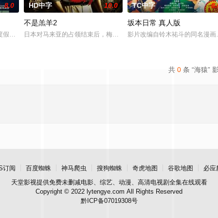
8.0
HD中字
10.0
TC中字
8.
不是羔羊2
坂本日常 真人版
，旨在通过电影让观众意识到
度假，计划在碧蓝海域中体验刺激的鲨鱼笼潜水，同时享受奢靡的
日本对马来亚的占领结束后，梅尔在新加坡的特别行动组担任警察。
影片改编自铃木祐斗的同名漫画
共
0
条 “海猿” 
S订阅
百度蜘蛛
神马爬虫
搜狗蜘蛛
奇虎地图
谷歌地图
必应
天堂影视
提供免费未删减电影、综艺、动漫、高清电视剧全集在线观看
Copyright © 2022 lytengye.com All Rights Reserved
黔ICP备07019308号