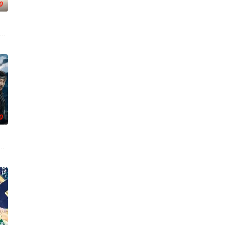
0
“卧底”、“父
he west B
0
挺身仗义执言，遭多方联
贪国库银两，身陷囹圄在即，叶庭急召其子叶护相见。叶护心