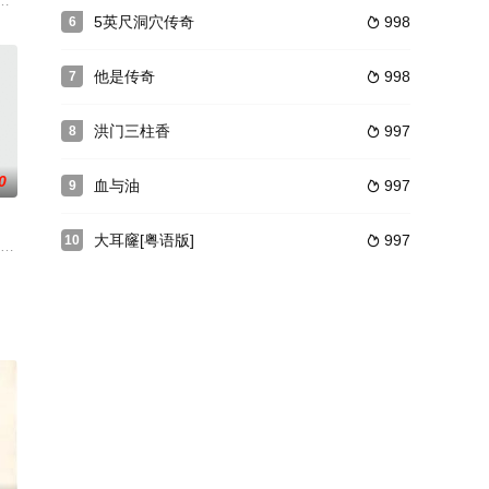
云飞为了查出事件真相
一场国际追捕行动之中与雇主们和他自己展开对抗 — 而他
5英尺洞穴传奇
998
6

他是传奇
998
7

洪门三柱香
997
8

0
血与油
997
9

大耳窿[粤语版]
997
10

班长大，对生活现状很是不满意的他一直想要到美国，希望能