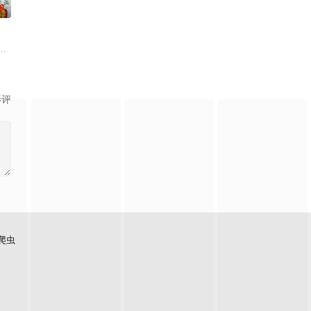
0
这一次，他要对付的是黑
，天才杀手主人公·坂本太郎（目黑莲 饰）因对在便利店工
影评
爬虫