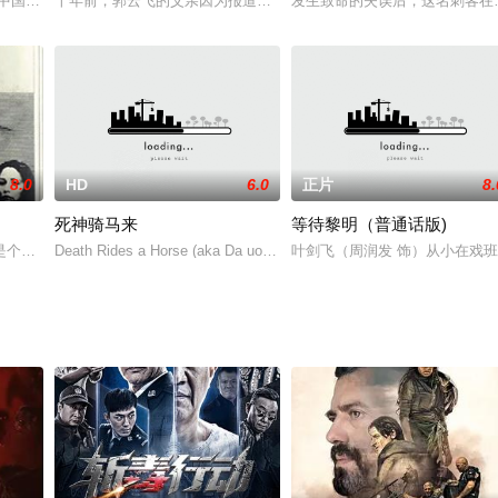
瓦里17名警察，致使警
习中国武术，并在某次武术比赛之中取得了冠军的头衔，然而，自
十年前，郭云飞的父亲因为报道一起CZ12文物走私案件而失踪，郭
发生致命的失误后，这名刺客在
8.0
HD
6.0
正片
8.
死神骑马来
等待黎明（普通话版)
是个打着革命旗号的恐怖组织，为了显示自己的力量，他们准备在
Death Rides a Horse (aka Da uomo a uomo,
叶剑飞（周润发 饰）从小在戏