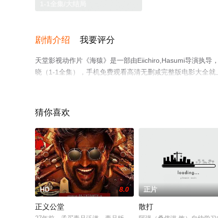
1-1全集/大结局
剧情介绍
我要评分
天堂影视动作片《海猿》是一部由Eiichiro,Hasumi导
晓（1-1全集），手机免费观看高清无删减完整版电影大全
解。
猜你喜欢
HD
8.0
正片
正义公堂
散打