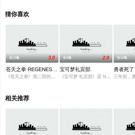
等明星演员精彩演绎的日本动漫，手机免费观看高清无删
减完整版动漫全集就上天堂电影网，更多相关信息可移步
猜你喜欢
至豆瓣动漫、电视猫或剧情网等平台了解。
3.0
2.0
全12集
全4集
全12集
苍天之拳 REGENESIS第二季
宝可梦礼宾部
勇者死了
《苍天之拳》第二部的标题为《苍天之拳 新生（蒼天の拳 リジェ
《宝可梦 礼宾部》是 Netflix 
三年前，
相关推荐