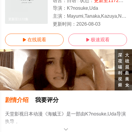
语言：
日语
状态：
更新至1172集
- 
导演：
K?nosuke,Uda
主演：
Mayumi,Tanaka,Kazuya,Nakai
更新至1172集
更新时间：
2026-08-03
在线观看
极速观看


剧情介绍
我要评分
天堂影视日本动漫《海贼王》是一部由K?nosuke,Uda导演
执导，
Mayumi,Tanaka,Kazuya,Nakai,Akemi,Okamura,Kappei,Yam
