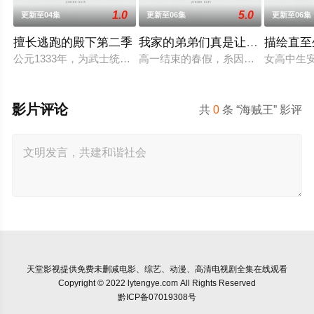
1.0
5.0
更新至04集
更新至06集
更新至06集
擅长逃跑的殿下第二季
我家的弟弟们真是让您费心了
描绘直至
公元1333年，为武士统治日本奠定基石的镰仓幕府，因其所信
高一结束的春假，糸因为母亲再婚而
女高中生
影片评论
共
0
条 “海贼王” 影评
天堂影视
提供免费未删减电影、综艺、动漫、高清电视剧全集在线观看
Copyright © 2022 lytengye.com All Rights Reserved
黔ICP备07019308号