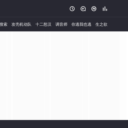




搜索
攻壳机动队
十二怒汉
调音师
你逃我也逃
生之欲