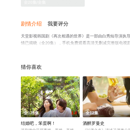
全20集/全集
剧情介绍
我要评分
天堂影视韩国剧《再次相遇的世界》是一部由白秀灿导演执
情已揭晓（全20集），手机免费观看高清无删减完整版电视
网等平台了解。
猜你喜欢
全125集
1.0
全12集
结婚吧，笨蛋啊！
酒醉罗曼史