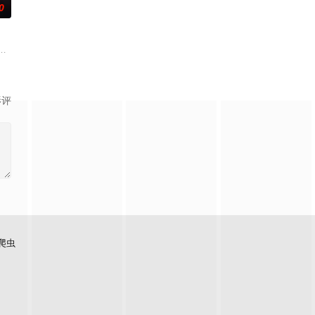
0
王牌检察官发现只要轻轻一碰，就能让他们成为异常高效率的
影评
爬虫