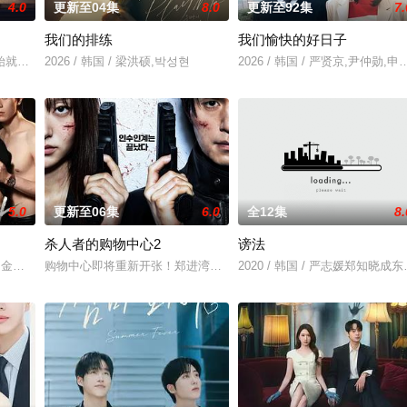
4.0
更新至04集
8.0
更新至92集
7.
我们的排练
我们愉快的好日子
张泰河（丁海寅 饰）家中
始就被打上家庭崩溃烙印的一个孩子和面对冷酷的偏见和命运，重
2026 / 韩国 / 梁洪硕,박성현
2026 / 韩国 / 严贤京,尹仲
5.0
更新至06集
6.0
全12集
8.
杀人者的购物中心2
谤法
和真相的缜密而强烈的复仇故
성혁,金贤叙,정현웅
购物中心即将重新开张！郑进湾（李栋旭 饰）和郑智安（金慧峻 饰
2020 / 韩国 / 严志媛郑知晓成