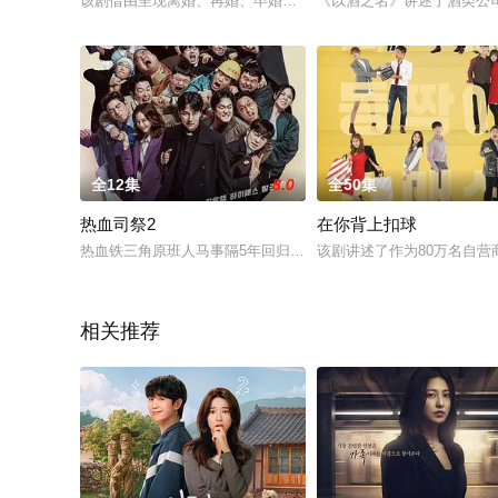
该剧借由呈现离婚、再婚、卒婚等多样的婚姻样貌，探讨“幸福”
《以酒之名》讲述了酒类公
全12集
8.0
全50集
热血司祭2
在你背上扣球
热血铁三角原班人马事隔5年回归，天主教司祭金海日（金南佶 
该剧讲述了作为80万名自
相关推荐