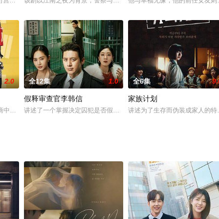
的真正意义，是一部企图令
司营业员女主人公和制作当地啤酒的男主人公的故事，是一部以酒
该剧以江南之夜为背景，警察与藏身于主流世界的解决师、还有检察
他与幸福无缘，他的前任女友则
2.0
全12集
1.0
全6集
9.
假释审查官李韩信
家族计划
饰）、检察官朴京善（李荷
营商中的一名自创业者，每年都站在停业边缘上的没落家长不断创
讲述了一个掌握决定囚犯是否假释的巨大权力的男人以自己的方式执
讲述为了生存而伪装成家人的特