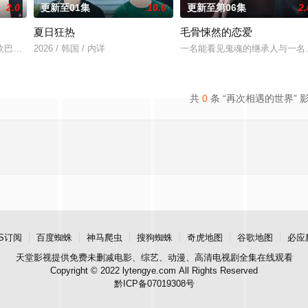
2.0
更新至01集
10.0
更新至第06集
2.
夏日狂热
毛骨悚然的恋爱
被现实挡住而受挫的二十几岁
欧巴是偶像》，是一部浪漫喜剧。讲述进入由前偶像兼CEO李灿
2026 / 韩国 / 内详
一名能看见鬼魂的继承人与一名
共
0
条 “再次相遇的世界” 
S订阅
百度蜘蛛
神马爬虫
搜狗蜘蛛
奇虎地图
谷歌地图
必应
天堂影视
提供免费未删减电影、综艺、动漫、高清电视剧全集在线观看
Copyright © 2022 lytengye.com All Rights Reserved
黔ICP备07019308号