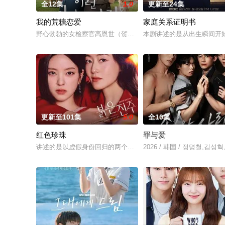
全12集
1.0
更新至24集
我的荒糖恋爱
家庭关系证明书
野心勃勃的女检察官高恩世（贺营 饰）意外失忆，住进拳击教练
本剧讲述的是从出生瞬间开
更新至101集
5.0
全10集
红色珍珠
罪与爱
讲述的是以虚假身份回归的两个女人揭开隐藏在阿黛勒家的罪恶
2026 / 韩国 / 정명철,김