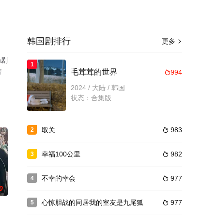
韩国剧排行
更多

局剧
1
情
毛茸茸的世界
994

2024 / 大陆 / 韩国
状态：合集版
取关
983
2

幸福100公里
982
3

不幸的幸会
977
4

0
心惊胆战的同居我的室友是九尾狐
977
5
