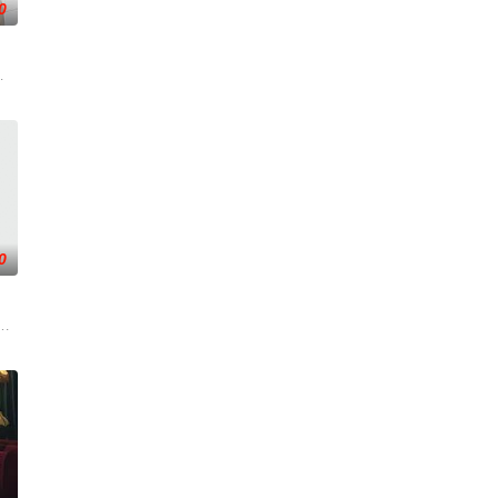
0
勋,申正允,尹多英,金惠玉,鲜于在德,尹多勋,文喜京,李商淑,郑孝彬,
0
）叔侄档再度联手，制
东日赵敏修