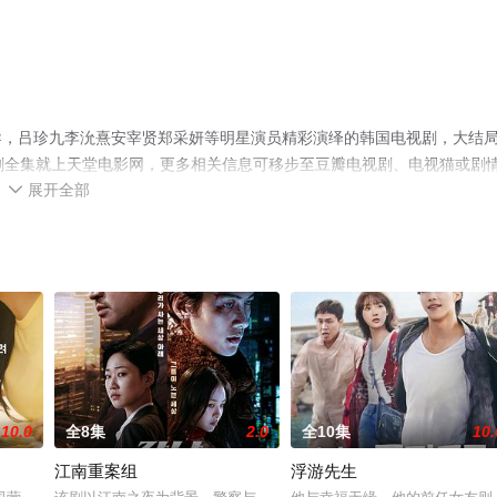
导，吕珍九李沇熹安宰贤郑采妍等明星演员精彩演绎的韩国电视剧，大结
剧全集就上天堂电影网，更多相关信息可移步至豆瓣电视剧、电视猫或剧
展开全部

10.0
全8集
2.0
全10集
10.
江南重案组
浮游先生