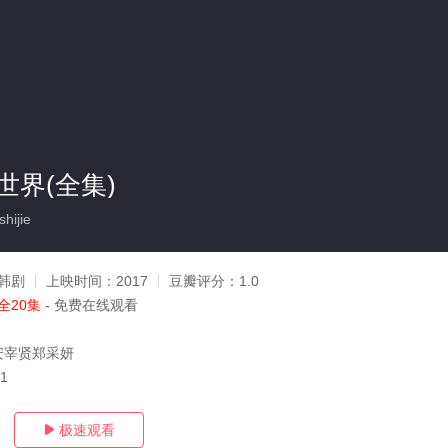
世界(全集)
hijie
韩剧
上映时间：
2017
豆瓣评分：
1.0
全20集
- 免费在线观看
安宰贤郑采妍
21
极速观看
