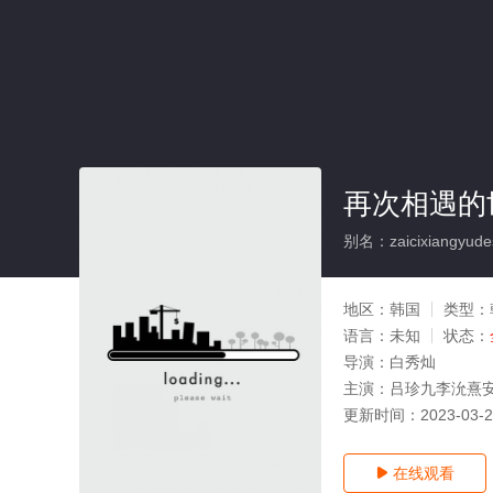
再次相遇的
别名：zaicixiangyudes
地区：
韩国
类型：
语言：
未知
状态：
导演：
白秀灿
主演：
吕珍九李沇熹
更新时间：
2023-03-
在线观看
