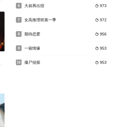
官之间成为一队，去追逐
是郁郁寡欢的准新娘。两人被迫相依相伴，踏上他生命的最后
大叔再出招
973
6

女高推理班第一季
972
7

期待恋爱
956
8

0
一箱情缘
953
9

僵尸侦探
953
10

行正义的故事。
殊能力者们，面对威胁他们的穷凶极恶的犯罪分子，用与众不